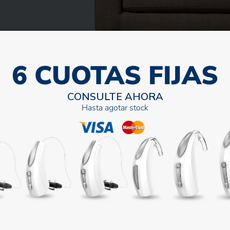
6 CUOTAS FIJAS
CONSULTE AHORA
Hasta agotar stock
Nuestros clientes opinan
Testimonios
ás de 60 años, soy una de las primeras usuarias.
personas, todas con el afecto que los caracteriza.