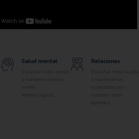
Salud mental
Relaciones
Escuchar mejor ayuda
Escuchar mejor ayuda
a mantener nuestra
a mantenernos
mente
conectados con
atenta y aguda.
nuestros seres
queridos.