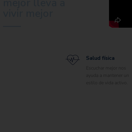
mejor lleva a
vivir mejor
Salud física
Escuchar mejor nos
ayuda a mantener un
estilo de vida activo.