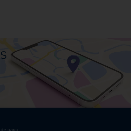
ES
 de pago